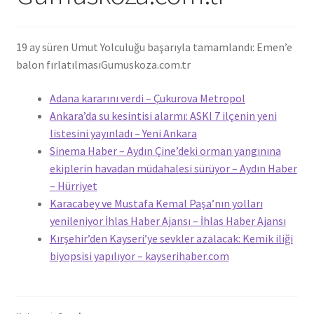
19 ay süren Umut Yolculuğu başarıyla tamamlandı: Emen’e
balon fırlatılması
Gumuskoza.com.tr
Adana kararını verdi – Çukurova Metropol
Ankara’da su kesintisi alarmı: ASKI 7 ilçenin yeni
listesini yayınladı – Yeni Ankara
Sinema Haber – Aydın Çine’deki orman yangınına
ekiplerin havadan müdahalesi sürüyor – Aydın Haber
– Hürriyet
Karacabey ve Mustafa Kemal Paşa’nın yolları
yenileniyor İhlas Haber Ajansı – İhlas Haber Ajansı
Kırşehir’den Kayseri’ye sevkler azalacak: Kemik iliği
biyopsisi yapılıyor – kayserihaber.com