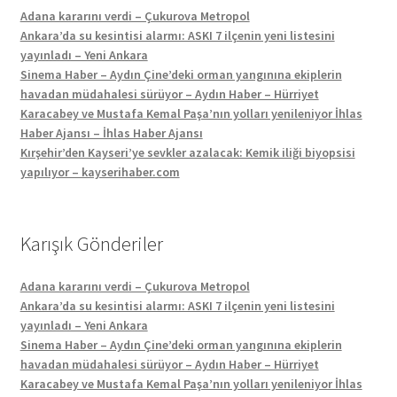
Adana kararını verdi – Çukurova Metropol
Ankara’da su kesintisi alarmı: ASKI 7 ilçenin yeni listesini
yayınladı – Yeni Ankara
Sinema Haber – Aydın Çine’deki orman yangınına ekiplerin
havadan müdahalesi sürüyor – Aydın Haber – Hürriyet
Karacabey ve Mustafa Kemal Paşa’nın yolları yenileniyor İhlas
Haber Ajansı – İhlas Haber Ajansı
Kırşehir’den Kayseri’ye sevkler azalacak: Kemik iliği biyopsisi
yapılıyor – kayserihaber.com
Karışık Gönderiler
Adana kararını verdi – Çukurova Metropol
Ankara’da su kesintisi alarmı: ASKI 7 ilçenin yeni listesini
yayınladı – Yeni Ankara
Sinema Haber – Aydın Çine’deki orman yangınına ekiplerin
havadan müdahalesi sürüyor – Aydın Haber – Hürriyet
Karacabey ve Mustafa Kemal Paşa’nın yolları yenileniyor İhlas