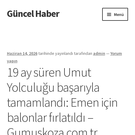
Güncel Haber
Dolaşıma
İçeriğe
Menü
geç
geç
Giriş
Haziran 14, 2026
tarihinde yayınlandı
tarafından
admin
—
Yorum
yapın
19 ay süren Umut
Yolculuğu başarıyla
tamamlandı: Emen için
balonlar fırlatıldı –
Gumuskoza.com.tr