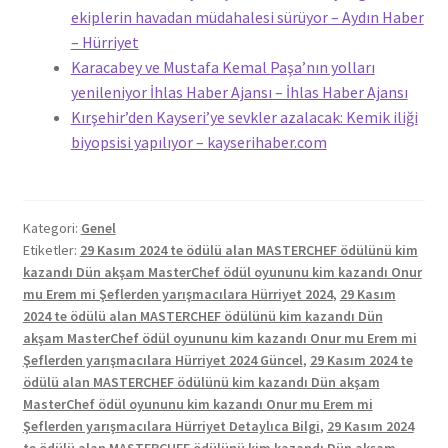
ekiplerin havadan müdahalesi sürüyor – Aydın Haber
– Hürriyet
Karacabey ve Mustafa Kemal Paşa’nın yolları
yenileniyor İhlas Haber Ajansı – İhlas Haber Ajansı
Kırşehir’den Kayseri’ye sevkler azalacak: Kemik iliği
biyopsisi yapılıyor – kayserihaber.com
Kategori:
Genel
Etiketler:
29 Kasım 2024 te ödülü alan MASTERCHEF ödülünü kim
kazandı Dün akşam MasterChef ödül oyununu kim kazandı Onur
mu Erem mi Şeflerden yarışmacılara Hürriyet 2024
,
29 Kasım
2024 te ödülü alan MASTERCHEF ödülünü kim kazandı Dün
akşam MasterChef ödül oyununu kim kazandı Onur mu Erem mi
Şeflerden yarışmacılara Hürriyet 2024 Güncel
,
29 Kasım 2024 te
ödülü alan MASTERCHEF ödülünü kim kazandı Dün akşam
MasterChef ödül oyununu kim kazandı Onur mu Erem mi
Şeflerden yarışmacılara Hürriyet Detaylıca Bilgi
,
29 Kasım 2024