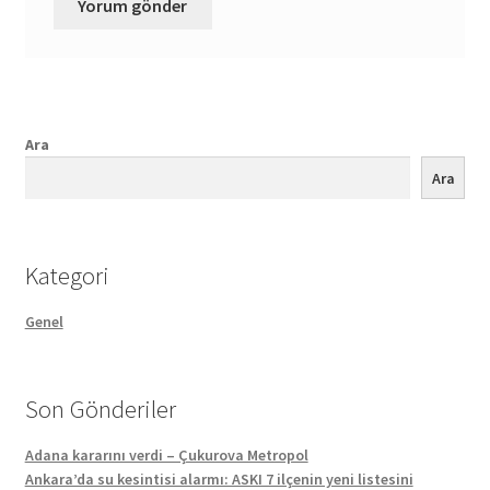
Ara
Ara
Kategori
Genel
Son Gönderiler
Adana kararını verdi – Çukurova Metropol
Ankara’da su kesintisi alarmı: ASKI 7 ilçenin yeni listesini