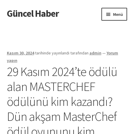
Güncel Haber
Dolaşıma
İçeriğe
Menü
geç
geç
Giriş
Kasım 30, 2024
tarihinde yayınlandı
tarafından
admin
—
Yorum
yapın
29 Kasım 2024’te ödülü
alan MASTERCHEF
ödülünü kim kazandı?
Dün akşam MasterChef
ödül oyununu kim