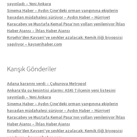
yayınladı – Yeni Ankara
Sinema Haber – Aydın Çine’deki orman yangınına ekiplerin
havadan müdahalesi sürüyor – Aydın Haber – Hürriyet
Karacabey ve Mustafa Kemal Paşa’nın yolları yenileniyor İhlas
Haber Ajansı – İhlas Haber Ajansı
Kırşehir’den Kayseri’ye sevkler azalacak: Kemik iliği biyopsisi
yapılıyor – kayserihaber.com
Karışık Gönderiler
Adana kararını verdi – Çukurova Metropol
Ankara’da su kesintisi alarmı: ASKI 7 ilçenin yeni listesini
yayınladı – Yeni Ankara
Sinema Haber – Aydın Çine’deki orman yangınına ekiplerin
havadan müdahalesi sürüyor – Aydın Haber – Hürriyet
Karacabey ve Mustafa Kemal Paşa’nın yolları yenileniyor İhlas
Haber Ajansı – İhlas Haber Ajansı
Kırşehir’den Kayseri’ye sevkler azalacak: Kemik iliği biyopsisi