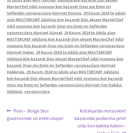
te ödülü alan MASTERCHEF ödülünü kim kazandı Dün akşam
MasterChef ödül oyununu kim kazandı Onur mu Erem mi
Şeflerden yarışmacılara Hürriyet Duyuru
,
29 Kasım 2024 te ödülü
alan MASTERCHEF ödülünü kim kazandı Dün akşam MasterChef
ödül oyununu kim kazandı Onur mu Erem mi Şeflerden
yarışmacılara Hürriyet Güncel
,
29 Kasım 2024 te ödülü alan
MASTERCHEF ödülünü kim kazandı Dün akşam MasterChef ödül
oyununu kim kazandı Onur mu Erem mi Şeflerden yarışmacılara
Hürriyet Haber
,
29 Kasım 2024 te ödülü alan MASTERCHEF
ödülünü kim kazandı Dün akşam MasterChef ödül oyununu kim
kazandı Onur mu Erem mi Şeflerden yarışmacılara Hürriyet
Hakkında
,
29 Kasım 2024 te ödülü alan MASTERCHEF ödülünü
kim kazandı Dün akşam MasterChef ödül oyununu kim kazandı
Onur mu Erem mi Şeflerden yarışmacılara Hürriyet Son Dakika
,
ödülünü
,
yarışmacılara
Yazı
Önceki
Sonraki
Polo – Bölge Sesi
Kütahya’da motosiklet
yazı:
yazı:
gazetesinde sis etkili oluyor
kazasında jandarma şehit
gezinmesi
oldu Son dakika haberi –