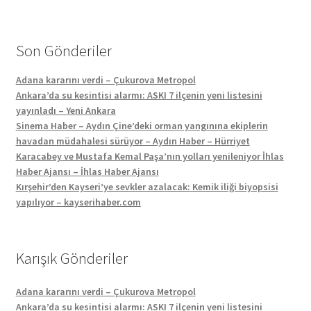
Son Gönderiler
Adana kararını verdi – Çukurova Metropol
Ankara’da su kesintisi alarmı: ASKI 7 ilçenin yeni listesini
yayınladı – Yeni Ankara
Sinema Haber – Aydın Çine’deki orman yangınına ekiplerin
havadan müdahalesi sürüyor – Aydın Haber – Hürriyet
Karacabey ve Mustafa Kemal Paşa’nın yolları yenileniyor İhlas
Haber Ajansı – İhlas Haber Ajansı
Kırşehir’den Kayseri’ye sevkler azalacak: Kemik iliği biyopsisi
yapılıyor – kayserihaber.com
Karışık Gönderiler
Adana kararını verdi – Çukurova Metropol
Ankara’da su kesintisi alarmı: ASKI 7 ilçenin yeni listesini