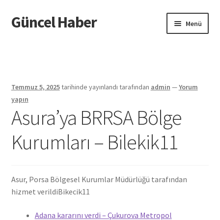
Güncel Haber
Dolaşıma
İçeriğe
Menü
geç
geç
Giriş
Temmuz 5, 2025
tarihinde yayınlandı
tarafından
admin
—
Yorum
yapın
Asura’ya BRRSA Bölge
Kurumları – Bilekik11
Asur, Porsa Bölgesel Kurumlar Müdürlüğü tarafından
hizmet verildi
Bikecik11
Adana kararını verdi – Çukurova Metropol