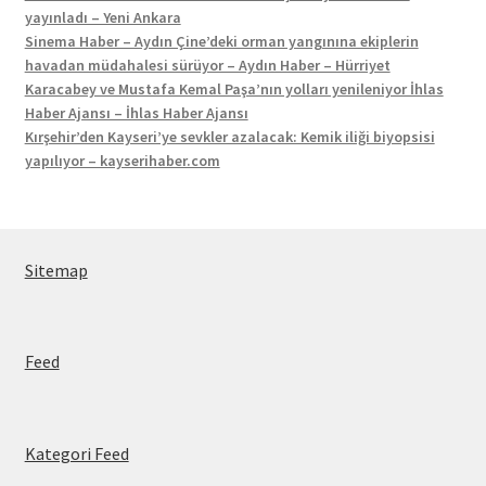
yayınladı – Yeni Ankara
Sinema Haber – Aydın Çine’deki orman yangınına ekiplerin
havadan müdahalesi sürüyor – Aydın Haber – Hürriyet
Karacabey ve Mustafa Kemal Paşa’nın yolları yenileniyor İhlas
Haber Ajansı – İhlas Haber Ajansı
Kırşehir’den Kayseri’ye sevkler azalacak: Kemik iliği biyopsisi
yapılıyor – kayserihaber.com
Sitemap
Feed
Kategori Feed