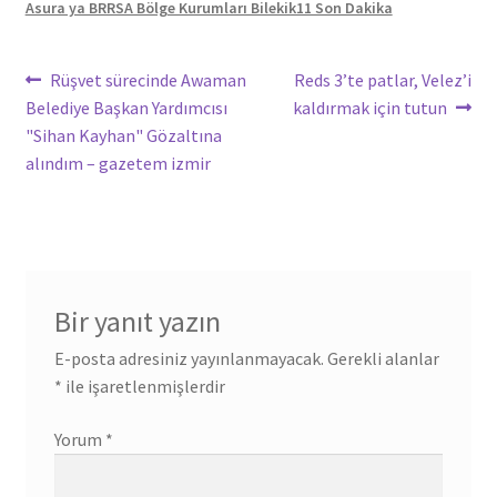
Asura ya BRRSA Bölge Kurumları Bilekik11 Son Dakika
Yazı
Önceki
Sonraki
Rüşvet sürecinde Awaman
Reds 3’te patlar, Velez’i
yazı:
yazı:
Belediye Başkan Yardımcısı
kaldırmak için tutun
gezinmesi
"Sihan Kayhan" Gözaltına
alındım – gazetem izmir
Bir yanıt yazın
E-posta adresiniz yayınlanmayacak.
Gerekli alanlar
*
ile işaretlenmişlerdir
Yorum
*