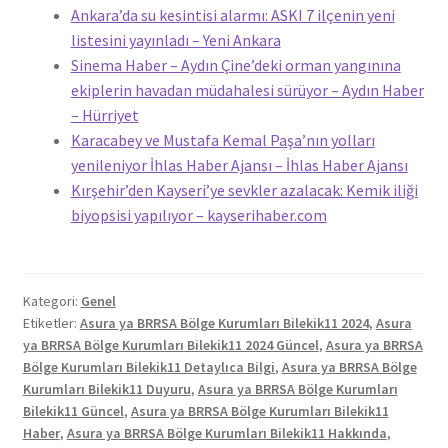
Ankara’da su kesintisi alarmı: ASKI 7 ilçenin yeni
listesini yayınladı – Yeni Ankara
Sinema Haber – Aydın Çine’deki orman yangınına
ekiplerin havadan müdahalesi sürüyor – Aydın Haber
– Hürriyet
Karacabey ve Mustafa Kemal Paşa’nın yolları
yenileniyor İhlas Haber Ajansı – İhlas Haber Ajansı
Kırşehir’den Kayseri’ye sevkler azalacak: Kemik iliği
biyopsisi yapılıyor – kayserihaber.com
Kategori:
Genel
Etiketler:
Asura ya BRRSA Bölge Kurumları Bilekik11 2024
,
Asura
ya BRRSA Bölge Kurumları Bilekik11 2024 Güncel
,
Asura ya BRRSA
Bölge Kurumları Bilekik11 Detaylıca Bilgi
,
Asura ya BRRSA Bölge
Kurumları Bilekik11 Duyuru
,
Asura ya BRRSA Bölge Kurumları
Bilekik11 Güncel
,
Asura ya BRRSA Bölge Kurumları Bilekik11
Haber
,
Asura ya BRRSA Bölge Kurumları Bilekik11 Hakkında
,