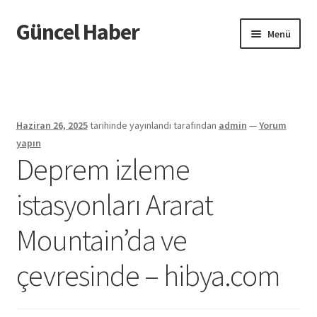
Güncel Haber
Dolaşıma
İçeriğe
Menü
geç
geç
Giriş
Haziran 26, 2025
tarihinde yayınlandı
tarafından
admin
—
Yorum
yapın
Deprem izleme
istasyonları Ararat
Mountain’da ve
çevresinde – hibya.com