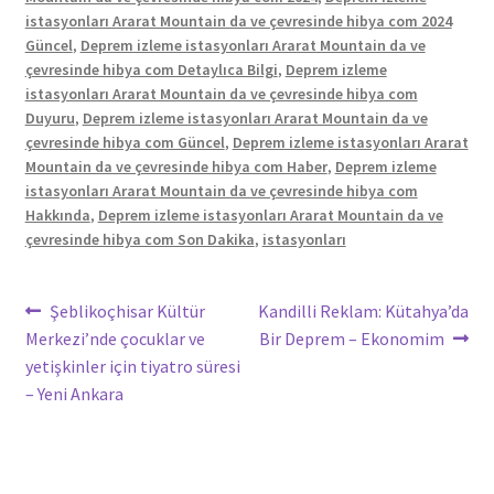
istasyonları Ararat Mountain da ve çevresinde hibya com 2024
Güncel
,
Deprem izleme istasyonları Ararat Mountain da ve
çevresinde hibya com Detaylıca Bilgi
,
Deprem izleme
istasyonları Ararat Mountain da ve çevresinde hibya com
Duyuru
,
Deprem izleme istasyonları Ararat Mountain da ve
çevresinde hibya com Güncel
,
Deprem izleme istasyonları Ararat
Mountain da ve çevresinde hibya com Haber
,
Deprem izleme
istasyonları Ararat Mountain da ve çevresinde hibya com
Hakkında
,
Deprem izleme istasyonları Ararat Mountain da ve
çevresinde hibya com Son Dakika
,
istasyonları
Yazı
Önceki
Sonraki
Şeblikoçhisar Kültür
Kandilli Reklam: Kütahya’da
yazı:
yazı:
Merkezi’nde çocuklar ve
Bir Deprem – Ekonomim
gezinmesi
yetişkinler için tiyatro süresi
– Yeni Ankara