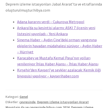
Deprem izleme istasyonları Jabal Ararat’ta ve etraflarında
oluşturulmuştur.
hibya.com
Adana kararını verdi – Çukurova Metropol
Ankara’da su kesintisi alarmı: ASKI 7 ilçenin yeni
listesini yayınladı – Yeni Ankara
Sinema Haber – Aydın Çine’deki orman yangınına
ekiplerin havadan müdahalesi sürüyor – Aydın Haber
– Hürriyet
Karacabey ve Mustafa Kemal Paşa’nın yolları
yenileniyor İhlas Haber Ajansı – İhlas Haber Ajansı
Kırşehir’den Kayseri’ye sevkler azalacak: Kemik iliği
biyopsisi yapılıyor – kayserihaber.com
Kategori:
Genel
Etiketler:
çevresinde
,
Deprem izleme istasyonları Ararat
Mountain da ve çevresinde hibya com 2024
,
Deprem izleme