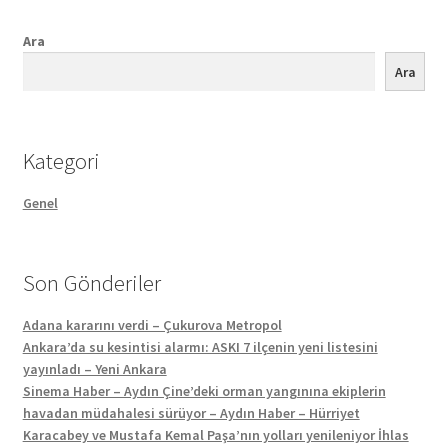
Ara
Ara
Kategori
Genel
Son Gönderiler
Adana kararını verdi – Çukurova Metropol
Ankara’da su kesintisi alarmı: ASKI 7 ilçenin yeni listesini
yayınladı – Yeni Ankara
Sinema Haber – Aydın Çine’deki orman yangınına ekiplerin
havadan müdahalesi sürüyor – Aydın Haber – Hürriyet
Karacabey ve Mustafa Kemal Paşa’nın yolları yenileniyor İhlas