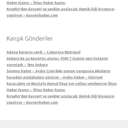
Haber Ajansı – İhlas Haber Ajansı
Kırşehir’den Kayseri’ye sevkler azalacak: Kemik iliği biyopsisi
yapılıyor – kayserihaber.com
Karışık Gönderiler
Adana kararını verdi – Çukurova Metropol
Ankara’da su kesintisi alarmı: ASKI 7 ilçenin yeni listesini
yayınladı – Yeni Ankara
Sinema Haber – Aydın Çine’deki orman yangınına ekiplerin
havadan müdahalesi sürüyor – Aydın Haber – Hürriyet
Karacabey ve Mustafa Kemal Paşa’nın yolları yenileniyor İhlas
Haber Ajansı – İhlas Haber Ajansı
Kırşehir’den Kayseri’ye sevkler azalacak: Kemik iliği biyopsisi
yapılıyor – kayserihaber.com