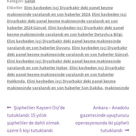
Kategori:
Genel
Etiketler:
Elini kaybeden işçi Diyarbakir deki panel kesme
makinesinde yaralandı en son haberler 2024
,
Elini kaybeden işçi
Diyarbakir deki panel kesme makinesinde yaralandı en son
haberler 2024 Güncel
,
Elini kaybeden işçi Diyarbakir deki panel
kesme makinesinde yaralandı en son haberler Detaylıca Bilgi
,
Elini kaybeden işçi Diyarbakir deki panel kesme makinesinde
yaralandı en son haberler Duyuru
,
Elini kaybeden işçi Diyarbakir
deki panel kesme makinesinde yaralandı en son haberler Güncel
,
Elini kaybeden işçi Diyarbakir deki panel kesme makinesinde
yaralandı en son haberler Haber
,
Elini kaybeden işçi Diyarbakir
deki panel kesme makinesinde yaralandı en son haberler
Hakkında
,
Elini kaybeden işçi Diyarbakir deki panel kesme
makinesinde yaralandı en son haberler Son Dakika
,
makinesinde
Yazı
Önceki
Sonraki
Şüpheliler Kayseri Oiz’de
Ankara – Anadolu
yazı:
yazı:
tutuklandı: 15 yıllık
gazetesinde uyuşturucu
gezinmesi
şüpheliler de dahil olmak
operasyonunda iki şüpheli
üzere 5 kişi tutuklandı.
tutuklandı