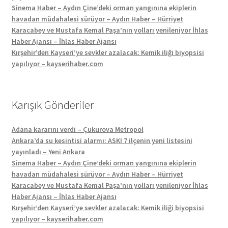
Sinema Haber – Aydın Çine’deki orman yangınına ekiplerin
havadan müdahalesi sürüyor – Aydın Haber – Hürriyet
Karacabey ve Mustafa Kemal Paşa’nın yolları yenileniyor İhlas
Haber Ajansı – İhlas Haber Ajansı
Kırşehir’den Kayseri’ye sevkler azalacak: Kemik iliği biyopsisi
yapılıyor – kayserihaber.com
Karışık Gönderiler
Adana kararını verdi – Çukurova Metropol
Ankara’da su kesintisi alarmı: ASKI 7 ilçenin yeni listesini
yayınladı – Yeni Ankara
Sinema Haber – Aydın Çine’deki orman yangınına ekiplerin
havadan müdahalesi sürüyor – Aydın Haber – Hürriyet
Karacabey ve Mustafa Kemal Paşa’nın yolları yenileniyor İhlas
Haber Ajansı – İhlas Haber Ajansı
Kırşehir’den Kayseri’ye sevkler azalacak: Kemik iliği biyopsisi
yapılıyor – kayserihaber.com