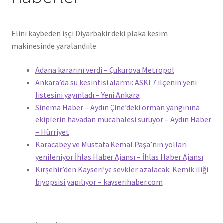
Elini kaybeden işçi Diyarbakir’deki plaka kesim
makinesinde yaralandı
ile
Adana kararını verdi – Çukurova Metropol
Ankara’da su kesintisi alarmı: ASKI 7 ilçenin yeni
listesini yayınladı – Yeni Ankara
Sinema Haber – Aydın Çine’deki orman yangınına
ekiplerin havadan müdahalesi sürüyor – Aydın Haber
– Hürriyet
Karacabey ve Mustafa Kemal Paşa’nın yolları
yenileniyor İhlas Haber Ajansı – İhlas Haber Ajansı
Kırşehir’den Kayseri’ye sevkler azalacak: Kemik iliği
biyopsisi yapılıyor – kayserihaber.com