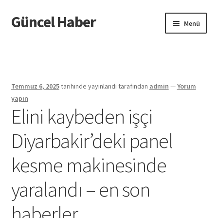
Güncel Haber
Dolaşıma
İçeriğe
Menü
geç
geç
Giriş
Temmuz 6, 2025
tarihinde yayınlandı
tarafından
admin
—
Yorum
yapın
Elini kaybeden işçi
Diyarbakir’deki panel
kesme makinesinde
yaralandı – en son
haberler