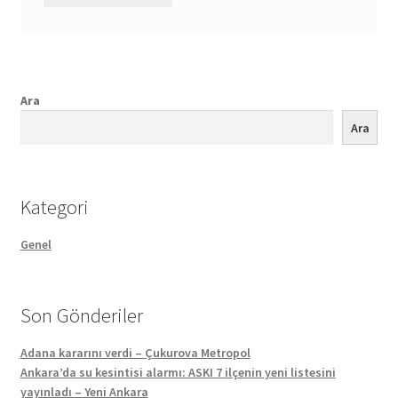
Ara
Ara
Kategori
Genel
Son Gönderiler
Adana kararını verdi – Çukurova Metropol
Ankara’da su kesintisi alarmı: ASKI 7 ilçenin yeni listesini
yayınladı – Yeni Ankara