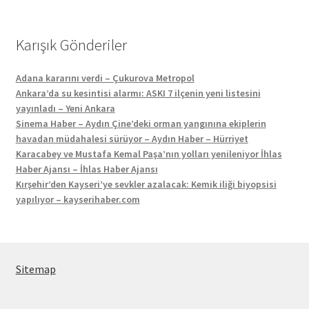
Karışık Gönderiler
Adana kararını verdi – Çukurova Metropol
Ankara’da su kesintisi alarmı: ASKI 7 ilçenin yeni listesini
yayınladı – Yeni Ankara
Sinema Haber – Aydın Çine’deki orman yangınına ekiplerin
havadan müdahalesi sürüyor – Aydın Haber – Hürriyet
Karacabey ve Mustafa Kemal Paşa’nın yolları yenileniyor İhlas
Haber Ajansı – İhlas Haber Ajansı
Kırşehir’den Kayseri’ye sevkler azalacak: Kemik iliği biyopsisi
yapılıyor – kayserihaber.com
Sitemap