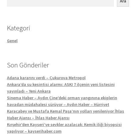
Ara
Kategori
Genel
Son Gönderiler
Adana kararını verdi – Çukurova Metropol
Ankara’da su kesintisi alarmı: ASKI 7 ilçenin yeni listesini
yayınladı – Yeni Ankara
Sinema Haber – Aydın Çine’deki orman yangınına ekiplerin
havadan müdahalesi sürüyor – Aydın Haber – Hürriyet
Karacabey ve Mustafa Kemal Paşa’nın yolları yenileniyor İhlas
Haber Ajansı – İhlas Haber Ajansı
Kırşehir’den Kayseri’ye sevkler azalacak: Kemik iliği biyopsisi
yapılıyor – kayserihaber.com