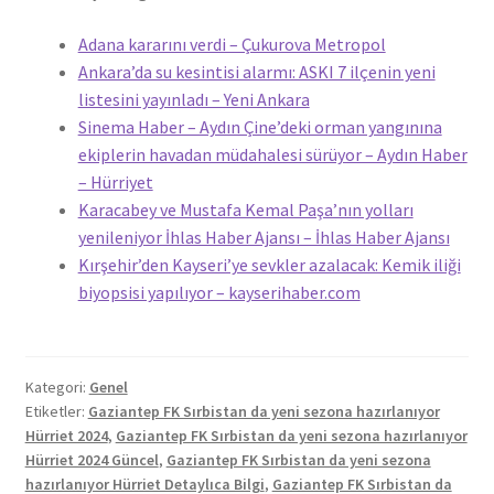
Adana kararını verdi – Çukurova Metropol
Ankara’da su kesintisi alarmı: ASKI 7 ilçenin yeni
listesini yayınladı – Yeni Ankara
Sinema Haber – Aydın Çine’deki orman yangınına
ekiplerin havadan müdahalesi sürüyor – Aydın Haber
– Hürriyet
Karacabey ve Mustafa Kemal Paşa’nın yolları
yenileniyor İhlas Haber Ajansı – İhlas Haber Ajansı
Kırşehir’den Kayseri’ye sevkler azalacak: Kemik iliği
biyopsisi yapılıyor – kayserihaber.com
Kategori:
Genel
Etiketler:
Gaziantep FK Sırbistan da yeni sezona hazırlanıyor
Hürriet 2024
,
Gaziantep FK Sırbistan da yeni sezona hazırlanıyor
Hürriet 2024 Güncel
,
Gaziantep FK Sırbistan da yeni sezona
hazırlanıyor Hürriet Detaylıca Bilgi
,
Gaziantep FK Sırbistan da