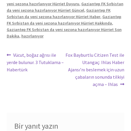
yeni sezona hazırlanıyor Hürriet Duyuru
,
Gaziantep FK Sırbistan
da yeni sezona hazırlanıyor Hürriet Güncel
,
Gaziantep FK
Sırbistan da yeni sezona hazırlanıyor Hürriet Haber
,
Gaziantep
FK Sırbistan da yeni sezona hazırlanıyor Hürriet Hakkında
,
Gaziantep FK Sırbistan da yeni sezona hazırlanıyor Hürriet Son
Dakika
,
hazırlanıyor
Yazı
Önceki
Sonraki
Vücut, boğaz ağrısı ile
Fox Bayburtlu Citizen Test ile
yazı:
yazı:
yerde bulunur. 3 Tutuklama –
Utangaç: Ihlas Haber
gezinmesi
Habertürk
Ajansı’nı beslemek için uzun
çabaların sonunda tilkiyi
açma – Ihlas
Bir yanıt yazın