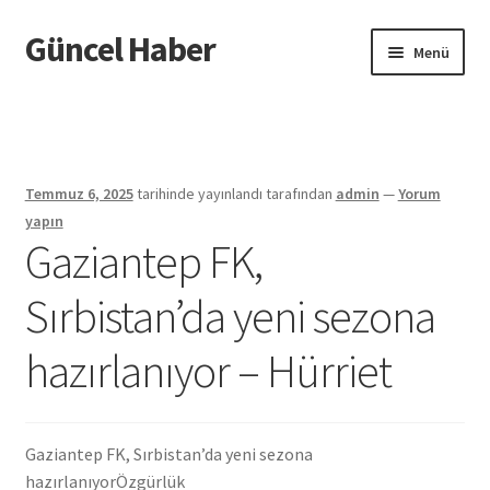
Güncel Haber
Dolaşıma
İçeriğe
Menü
geç
geç
Giriş
Temmuz 6, 2025
tarihinde yayınlandı
tarafından
admin
—
Yorum
yapın
Gaziantep FK,
Sırbistan’da yeni sezona
hazırlanıyor – Hürriet
Gaziantep FK, Sırbistan’da yeni sezona
hazırlanıyor
Özgürlük