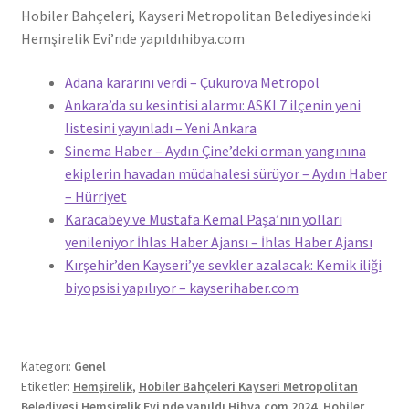
Hobiler Bahçeleri, Kayseri Metropolitan Belediyesindeki
Hemşirelik Evi’nde yapıldı
hibya.com
Adana kararını verdi – Çukurova Metropol
Ankara’da su kesintisi alarmı: ASKI 7 ilçenin yeni
listesini yayınladı – Yeni Ankara
Sinema Haber – Aydın Çine’deki orman yangınına
ekiplerin havadan müdahalesi sürüyor – Aydın Haber
– Hürriyet
Karacabey ve Mustafa Kemal Paşa’nın yolları
yenileniyor İhlas Haber Ajansı – İhlas Haber Ajansı
Kırşehir’den Kayseri’ye sevkler azalacak: Kemik iliği
biyopsisi yapılıyor – kayserihaber.com
Kategori:
Genel
Etiketler:
Hemşirelik
,
Hobiler Bahçeleri Kayseri Metropolitan
Belediyesi Hemşirelik Evi nde yapıldı Hibya com 2024
,
Hobiler