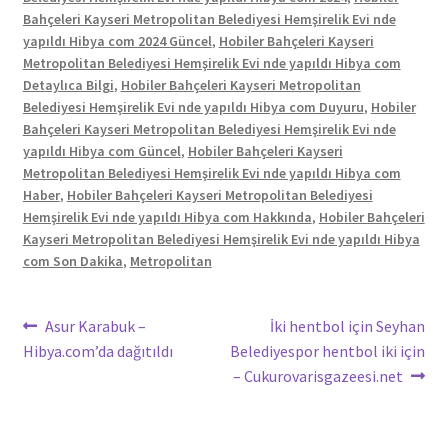
Bahçeleri Kayseri Metropolitan Belediyesi Hemşirelik Evi nde
yapıldı Hibya com 2024 Güncel
,
Hobiler Bahçeleri Kayseri
Metropolitan Belediyesi Hemşirelik Evi nde yapıldı Hibya com
Detaylıca Bilgi
,
Hobiler Bahçeleri Kayseri Metropolitan
Belediyesi Hemşirelik Evi nde yapıldı Hibya com Duyuru
,
Hobiler
Bahçeleri Kayseri Metropolitan Belediyesi Hemşirelik Evi nde
yapıldı Hibya com Güncel
,
Hobiler Bahçeleri Kayseri
Metropolitan Belediyesi Hemşirelik Evi nde yapıldı Hibya com
Haber
,
Hobiler Bahçeleri Kayseri Metropolitan Belediyesi
Hemşirelik Evi nde yapıldı Hibya com Hakkında
,
Hobiler Bahçeleri
Kayseri Metropolitan Belediyesi Hemşirelik Evi nde yapıldı Hibya
com Son Dakika
,
Metropolitan
Yazı
Önceki
Sonraki
Asur Karabuk –
İki hentbol için Seyhan
yazı:
yazı:
Hibya.com’da dağıtıldı
Belediyespor hentbol iki için
gezinmesi
– Cukurovarisgazeesi.net