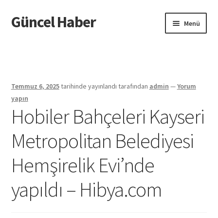
Güncel Haber
Dolaşıma
İçeriğe
Menü
geç
geç
Giriş
Temmuz 6, 2025
tarihinde yayınlandı
tarafından
admin
—
Yorum
yapın
Hobiler Bahçeleri Kayseri
Metropolitan Belediyesi
Hemşirelik Evi’nde
yapıldı – Hibya.com