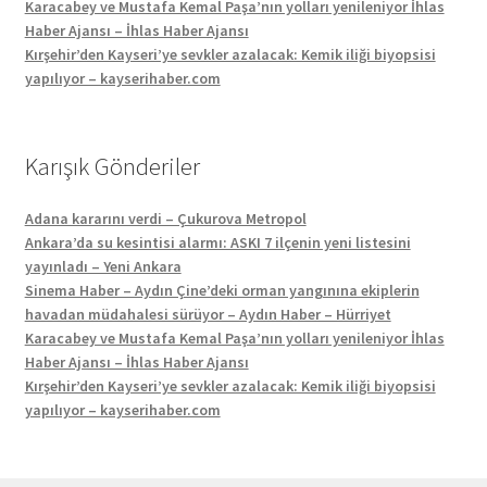
Karacabey ve Mustafa Kemal Paşa’nın yolları yenileniyor İhlas
Haber Ajansı – İhlas Haber Ajansı
Kırşehir’den Kayseri’ye sevkler azalacak: Kemik iliği biyopsisi
yapılıyor – kayserihaber.com
Karışık Gönderiler
Adana kararını verdi – Çukurova Metropol
Ankara’da su kesintisi alarmı: ASKI 7 ilçenin yeni listesini
yayınladı – Yeni Ankara
Sinema Haber – Aydın Çine’deki orman yangınına ekiplerin
havadan müdahalesi sürüyor – Aydın Haber – Hürriyet
Karacabey ve Mustafa Kemal Paşa’nın yolları yenileniyor İhlas
Haber Ajansı – İhlas Haber Ajansı
Kırşehir’den Kayseri’ye sevkler azalacak: Kemik iliği biyopsisi
yapılıyor – kayserihaber.com