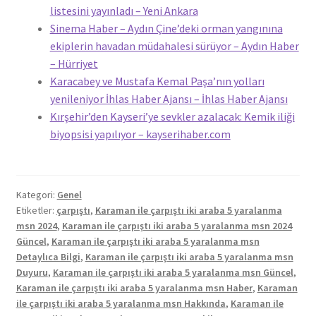
listesini yayınladı – Yeni Ankara
Sinema Haber – Aydın Çine’deki orman yangınına
ekiplerin havadan müdahalesi sürüyor – Aydın Haber
– Hürriyet
Karacabey ve Mustafa Kemal Paşa’nın yolları
yenileniyor İhlas Haber Ajansı – İhlas Haber Ajansı
Kırşehir’den Kayseri’ye sevkler azalacak: Kemik iliği
biyopsisi yapılıyor – kayserihaber.com
Kategori:
Genel
Etiketler:
çarpıştı
,
Karaman ile çarpıştı iki araba 5 yaralanma
msn 2024
,
Karaman ile çarpıştı iki araba 5 yaralanma msn 2024
Güncel
,
Karaman ile çarpıştı iki araba 5 yaralanma msn
Detaylıca Bilgi
,
Karaman ile çarpıştı iki araba 5 yaralanma msn
Duyuru
,
Karaman ile çarpıştı iki araba 5 yaralanma msn Güncel
,
Karaman ile çarpıştı iki araba 5 yaralanma msn Haber
,
Karaman
ile çarpıştı iki araba 5 yaralanma msn Hakkında
,
Karaman ile