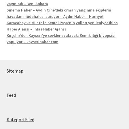
yayınladı – Yeni Ankara
Sinema Haber – Aydın Çine’deki orman yangınına ekiplerin
havadan müdahalesi sürüyor – Aydın Haber – Hürriyet
Karacabey ve Mustafa Kemal Paşa’nın yolları yenileniyor İhlas
Haber Ajansı – İhlas Haber Ajansı
Kırşehir’den Kayseri’ye sevkler azalacak: Kemik iliği biyopsisi
yapılıyor – kayserihaber.com
Sitemap
Feed
Kategori Feed