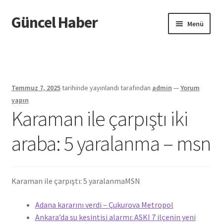
Güncel Haber
Dolaşıma
İçeriğe
Menü
geç
geç
Giriş
Temmuz 7, 2025
tarihinde yayınlandı
tarafından
admin
—
Yorum
yapın
Karaman ile çarpıştı iki
araba: 5 yaralanma – msn
Karaman ile çarpıştı: 5 yaralanma
MSN
Adana kararını verdi – Çukurova Metropol
Ankara’da su kesintisi alarmı: ASKI 7 ilçenin yeni