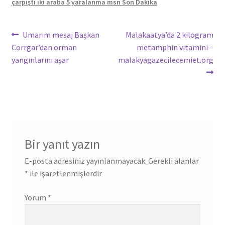
çarpıştı iki araba 5 yaralanma msn Son Dakika
Yazı
Önceki
Sonraki
Umarım mesaj Başkan
Malakaatya’da 2 kilogram
yazı:
yazı:
Corrgar’dan orman
metamphin vitamini –
gezinmesi
yangınlarını aşar
malakyagazecilecemiet.org
Bir yanıt yazın
E-posta adresiniz yayınlanmayacak.
Gerekli alanlar
*
ile işaretlenmişlerdir
Yorum
*