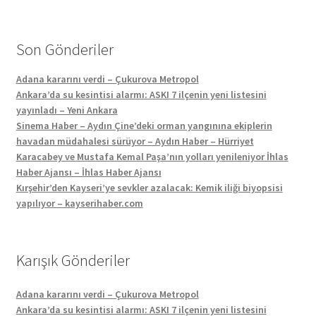
Son Gönderiler
Adana kararını verdi – Çukurova Metropol
Ankara’da su kesintisi alarmı: ASKI 7 ilçenin yeni listesini
yayınladı – Yeni Ankara
Sinema Haber – Aydın Çine’deki orman yangınına ekiplerin
havadan müdahalesi sürüyor – Aydın Haber – Hürriyet
Karacabey ve Mustafa Kemal Paşa’nın yolları yenileniyor İhlas
Haber Ajansı – İhlas Haber Ajansı
Kırşehir’den Kayseri’ye sevkler azalacak: Kemik iliği biyopsisi
yapılıyor – kayserihaber.com
Karışık Gönderiler
Adana kararını verdi – Çukurova Metropol
Ankara’da su kesintisi alarmı: ASKI 7 ilçenin yeni listesini