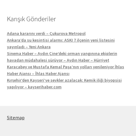
Karışık Gönderiler
Adana kararını verdi – Çukurova Metropol
Ankara’da su kesintisi alarmı: ASKI 7 ilçenin yeni listesini
yayınladı – Yeni Ankara
Sinema Haber – Aydın Çine’deki orman yangınına ekiplerin
havadan müdahalesi sürüyor – Aydın Haber – Hürriyet
Karacabey ve Mustafa Kemal Paşa’nın yolları yenileniyor İhlas
Haber Ajansı – İhlas Haber Ajansı
Kırşehir’den Kayseri’ye sevkler azalacak: Kemik iliği biyopsisi
yapılıyor – kayserihaber.com
Sitemap