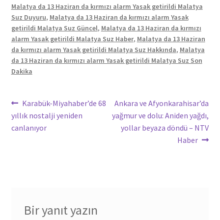
Malatya da 13 Haziran da kırmızı alarm Yasak getirildi Malatya
Suz Duyuru
,
Malatya da 13 Haziran da kırmızı alarm Yasak
getirildi Malatya Suz Güncel
,
Malatya da 13 Haziran da kırmızı
alarm Yasak getirildi Malatya Suz Haber
,
Malatya da 13 Haziran
da kırmızı alarm Yasak getirildi Malatya Suz Hakkında
,
Malatya
da 13 Haziran da kırmızı alarm Yasak getirildi Malatya Suz Son
Dakika
Yazı
Önceki
Sonraki
Karabük-Miyahaber’de 68
Ankara ve Afyonkarahisar’da
yazı:
yazı:
yıllık nostalji yeniden
yağmur ve dolu: Aniden yağdı,
gezinmesi
canlanıyor
yollar beyaza döndü – NTV
Haber
Bir yanıt yazın