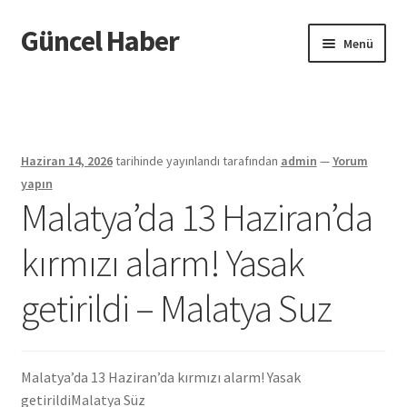
Güncel Haber
Dolaşıma
İçeriğe
Menü
geç
geç
Giriş
Haziran 14, 2026
tarihinde yayınlandı
tarafından
admin
—
Yorum
yapın
Malatya’da 13 Haziran’da
kırmızı alarm! Yasak
getirildi – Malatya Suz
Malatya’da 13 Haziran’da kırmızı alarm! Yasak
getirildi
Malatya Süz