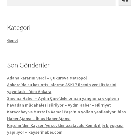
Kategori
Genel
Son Gönderiler
Adana kararını verdi – Çukurova Metropol
Ankara’da su kesintisi alarmı: ASKI 7 ilçenin yeni listesini
yayınladı – Yeni Ankara
Sinema Haber – Aydın Çine’deki orman yangınına ekiplerin
havadan müdahalesi sürüyor – Aydın Haber – Hürriyet
Karacabey ve Mustafa Kemal Paşa’nın yolları yenileniyor İhlas
Haber Ajansı – İhlas Haber Ajansı
Kırşehir’den Kayseri’ye sevkler azalacak: Kemik iliği biyopsisi
yapılıyor – kayserihaber.com