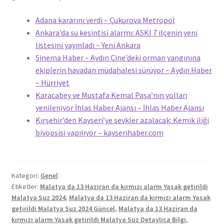
Adana kararını verdi – Çukurova Metropol
Ankara’da su kesintisi alarmı: ASKI 7 ilçenin yeni
listesini yayınladı – Yeni Ankara
Sinema Haber – Aydın Çine’deki orman yangınına
ekiplerin havadan müdahalesi sürüyor – Aydın Haber
– Hürriyet
Karacabey ve Mustafa Kemal Paşa’nın yolları
yenileniyor İhlas Haber Ajansı – İhlas Haber Ajansı
Kırşehir’den Kayseri’ye sevkler azalacak: Kemik iliği
biyopsisi yapılıyor – kayserihaber.com
Kategori:
Genel
Etiketler:
Malatya da 13 Haziran da kırmızı alarm Yasak getirildi
Malatya Suz 2024
,
Malatya da 13 Haziran da kırmızı alarm Yasak
getirildi Malatya Suz 2024 Güncel
,
Malatya da 13 Haziran da
kırmızı alarm Yasak getirildi Malatya Suz Detaylıca Bilgi
,