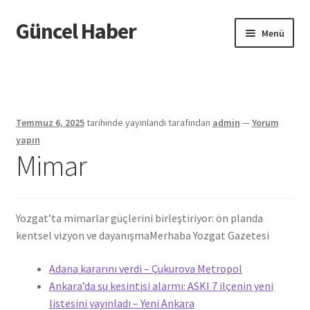
Güncel Haber
Dolaşıma
İçeriğe
Menü
geç
geç
Giriş
Temmuz 6, 2025
tarihinde yayınlandı
tarafından
admin
—
Yorum
yapın
Mimar
Yozgat’ta mimarlar güçlerini birleştiriyor: ön planda
kentsel vizyon ve dayanışma
Merhaba Yozgat Gazetesi
Adana kararını verdi – Çukurova Metropol
Ankara’da su kesintisi alarmı: ASKI 7 ilçenin yeni
listesini yayınladı – Yeni Ankara