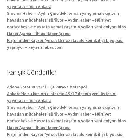
yayınladı – Yeni Ankara
Sinema Haber – Aydın Çine’deki orman yangınına ekiplerin
havadan müdahalesi sürüyor – Aydın Haber – Hürriyet
Karacabey ve Mustafa Kemal Paşa’nın yolları yenileniyor İhlas
Haber Ajansı – İhlas Haber Ajansı
Kırşehir’den Kayseri’ye sevkler azalacak: Kemik iliği biyopsisi
yapılıyor – kayserihaber.com
Karışık Gönderiler
Adana kararını verdi – Çukurova Metropol
Ankara’da su kesintisi alarmı: ASKI 7 ilçenin yeni listesini
yayınladı – Yeni Ankara
Sinema Haber – Aydın Çine’deki orman yangınına ekiplerin
havadan müdahalesi sürüyor – Aydın Haber – Hürriyet
Karacabey ve Mustafa Kemal Paşa’nın yolları yenileniyor İhlas
Haber Ajansı – İhlas Haber Ajansı
Kırşehir’den Kayseri’ye sevkler azalacak: Kemik iliği biyopsisi