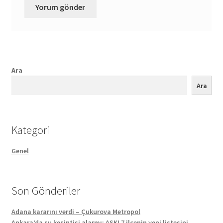
Ara
Ara
Kategori
Genel
Son Gönderiler
Adana kararını verdi – Çukurova Metropol
Ankara’da su kesintisi alarmı: ASKI 7 ilçenin yeni listesini