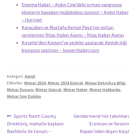
Sinema Haber – Aydın Çine’deki orman yangınına
ekiplerin havadan müdahalesi sürüyor – Aydın Haber
– Hürriyet
Karacabey ve Mustafa Kemal Paşa’nın yolları
yenileniyor İhlas Haber Ajansı – İhlas Haber Ajansı
Kırşehir’den Kayseri’ye sevkler azalacak: Kemik iliği
biyopsisi yapılıyor – kayserihaber.com
Kategori:
Genel
Etiketler:
Mimar 2024
,
Mimar 2024 Güncel
,
Mimar Detaylıca Bilgi
,
Mimar Duyuru
,
Mimar Güncel
,
Mimar Haber
,
Mimar Hakkında
,
Mimar Son Dakika
Yazı
Önceki
Sonraki
Sports Youth County
Gendarmerie’nin takımları
yazı:
yazı:
Direktörü, mahalle başkanı
Erzincan ve Yaranın
gezinmesi
Bashkolo ile tanıştı –
Kayası’ndan düşen kişiyi