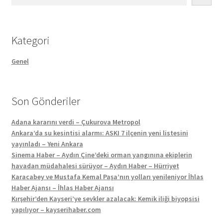
Kategori
Genel
Son Gönderiler
Adana kararını verdi – Çukurova Metropol
Ankara’da su kesintisi alarmı: ASKI 7 ilçenin yeni listesini
yayınladı – Yeni Ankara
Sinema Haber – Aydın Çine’deki orman yangınına ekiplerin
havadan müdahalesi sürüyor – Aydın Haber – Hürriyet
Karacabey ve Mustafa Kemal Paşa’nın yolları yenileniyor İhlas
Haber Ajansı – İhlas Haber Ajansı
Kırşehir’den Kayseri’ye sevkler azalacak: Kemik iliği biyopsisi
yapılıyor – kayserihaber.com