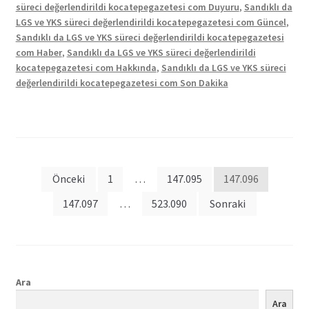
süreci değerlendirildi kocatepegazetesi com Duyuru
,
Sandıklı da
LGS ve YKS süreci değerlendirildi kocatepegazetesi com Güncel
,
Sandıklı da LGS ve YKS süreci değerlendirildi kocatepegazetesi
com Haber
,
Sandıklı da LGS ve YKS süreci değerlendirildi
kocatepegazetesi com Hakkında
,
Sandıklı da LGS ve YKS süreci
değerlendirildi kocatepegazetesi com Son Dakika
Posts
Önceki
1
…
147.095
147.096
pagination
147.097
…
523.090
Sonraki
Ara
Ara