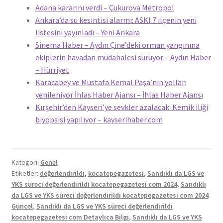
Adana kararını verdi – Çukurova Metropol
Ankara’da su kesintisi alarmı: ASKI 7 ilçenin yeni
listesini yayınladı – Yeni Ankara
Sinema Haber – Aydın Çine’deki orman yangınına
ekiplerin havadan müdahalesi sürüyor – Aydın Haber
– Hürriyet
Karacabey ve Mustafa Kemal Paşa’nın yolları
yenileniyor İhlas Haber Ajansı – İhlas Haber Ajansı
Kırşehir’den Kayseri’ye sevkler azalacak: Kemik iliği
biyopsisi yapılıyor – kayserihaber.com
Kategori:
Genel
Etiketler:
değerlendirildi
,
kocatepegazetesi
,
Sandıklı da LGS ve
YKS süreci değerlendirildi kocatepegazetesi com 2024
,
Sandıklı
da LGS ve YKS süreci değerlendirildi kocatepegazetesi com 2024
Güncel
,
Sandıklı da LGS ve YKS süreci değerlendirildi
kocatepegazetesi com Detaylıca Bilgi
,
Sandıklı da LGS ve YKS