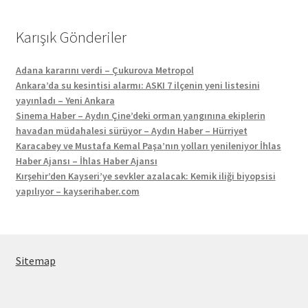
Karışık Gönderiler
Adana kararını verdi – Çukurova Metropol
Ankara’da su kesintisi alarmı: ASKI 7 ilçenin yeni listesini
yayınladı – Yeni Ankara
Sinema Haber – Aydın Çine’deki orman yangınına ekiplerin
havadan müdahalesi sürüyor – Aydın Haber – Hürriyet
Karacabey ve Mustafa Kemal Paşa’nın yolları yenileniyor İhlas
Haber Ajansı – İhlas Haber Ajansı
Kırşehir’den Kayseri’ye sevkler azalacak: Kemik iliği biyopsisi
yapılıyor – kayserihaber.com
Sitemap