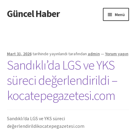
Güncel Haber
Dolaşıma
İçeriğe
Menü
geç
geç
Giriş
Mart 31, 2026
tarihinde yayınlandı
tarafından
admin
—
Yorum yapın
Sandıklı’da LGS ve YKS
süreci değerlendirildi –
kocatepegazetesi.com
Sandıklı’da LGS ve YKS süreci
değerlendirildi
kocatepegazetesi.com