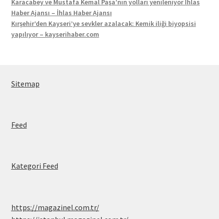
Karacabey ve Mustafa Kemal Paşa’nın yolları yenileniyor İhlas
Haber Ajansı – İhlas Haber Ajansı
Kırşehir’den Kayseri’ye sevkler azalacak: Kemik iliği biyopsisi
yapılıyor – kayserihaber.com
Sitemap
Feed
Kategori Feed
https://magazinel.com.tr/