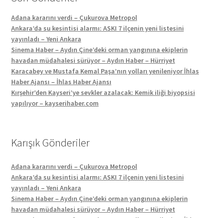
Adana kararını verdi – Çukurova Metropol
Ankara’da su kesintisi alarmı: ASKI 7 ilçenin yeni listesini
yayınladı – Yeni Ankara
Sinema Haber – Aydın Çine’deki orman yangınına ekiplerin
havadan müdahalesi sürüyor – Aydın Haber – Hürriyet
Karacabey ve Mustafa Kemal Paşa’nın yolları yenileniyor İhlas
Haber Ajansı – İhlas Haber Ajansı
Kırşehir’den Kayseri’ye sevkler azalacak: Kemik iliği biyopsisi
yapılıyor – kayserihaber.com
Karışık Gönderiler
Adana kararını verdi – Çukurova Metropol
Ankara’da su kesintisi alarmı: ASKI 7 ilçenin yeni listesini
yayınladı – Yeni Ankara
Sinema Haber – Aydın Çine’deki orman yangınına ekiplerin
havadan müdahalesi sürüyor – Aydın Haber – Hürriyet