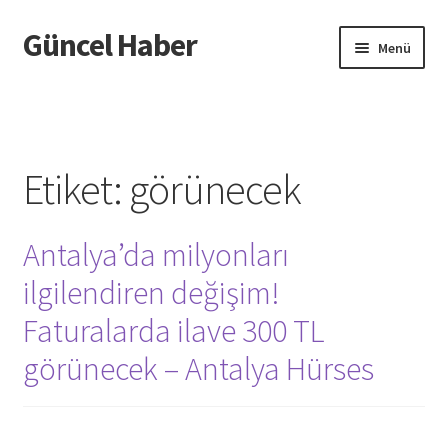
Güncel Haber
Dolaşıma
İçeriğe
Menü
geç
geç
Giriş
Etiket:
görünecek
Antalya’da milyonları
ilgilendiren değişim!
Faturalarda ilave 300 TL
görünecek – Antalya Hürses