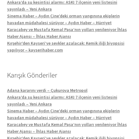
Ankara’da su kesintisi alarmı: ASKI 7 ilçenin yeni listesini
yayınladı – Yeni Ankara
Sinema Haber – Aydın Çine’deki orman yangınına ekiplerin
havadan müdahalesi sürüyor – Aydın Haber – Hürriyet
Karacabey ve Mustafa Kemal Paşa’nın yolları yenileniyor İhlas
Haber Ajansı – İhlas Haber Ajansı
Kırşehir’den Kayseri’ye sevkler azalacak: Kemik iliği biyopsisi
yapılıyor – kayserihaber.com
Karışık Gönderiler
Adana kararını verdi – Çukurova Metropol
Ankara’da su kesintisi alarmı: ASKI 7 ilçenin yeni listesini
yayınladı – Yeni Ankara
Sinema Haber – Aydın Çine’deki orman yangınına ekiplerin
havadan müdahalesi sürüyor – Aydın Haber – Hürriyet
Karacabey ve Mustafa Kemal Paşa’nın yolları yenileniyor İhlas
Haber Ajansı – İhlas Haber Ajansı
Kırşehir’den Kayseri’ye sevkler azalacak: Kemik iliği biyopsisi