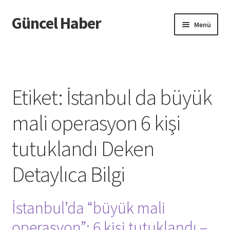
Güncel Haber
Dolaşıma
İçeriğe
Menü
geç
geç
Giriş
Etiket:
İstanbul da büyük
mali operasyon 6 kişi
tutuklandı Deken
Detaylıca Bilgi
İstanbul’da “büyük mali
operasyon”: 6 kişi tutuklandı –