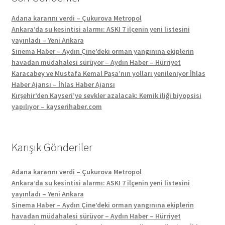
Adana kararını verdi – Çukurova Metropol
Ankara’da su kesintisi alarmı: ASKI 7 ilçenin yeni listesini
yayınladı – Yeni Ankara
Sinema Haber – Aydın Çine’deki orman yangınına ekiplerin
havadan müdahalesi sürüyor – Aydın Haber – Hürriyet
Karacabey ve Mustafa Kemal Paşa’nın yolları yenileniyor İhlas
Haber Ajansı – İhlas Haber Ajansı
Kırşehir’den Kayseri’ye sevkler azalacak: Kemik iliği biyopsisi
yapılıyor – kayserihaber.com
Karışık Gönderiler
Adana kararını verdi – Çukurova Metropol
Ankara’da su kesintisi alarmı: ASKI 7 ilçenin yeni listesini
yayınladı – Yeni Ankara
Sinema Haber – Aydın Çine’deki orman yangınına ekiplerin
havadan müdahalesi sürüyor – Aydın Haber – Hürriyet