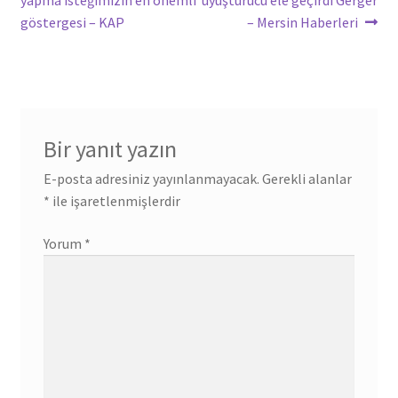
yapma isteğimizin en önemli
uyuşturucu ele geçirdi Gerger
göstergesi – KAP
– Mersin Haberleri
Bir yanıt yazın
E-posta adresiniz yayınlanmayacak.
Gerekli alanlar
*
ile işaretlenmişlerdir
Yorum
*