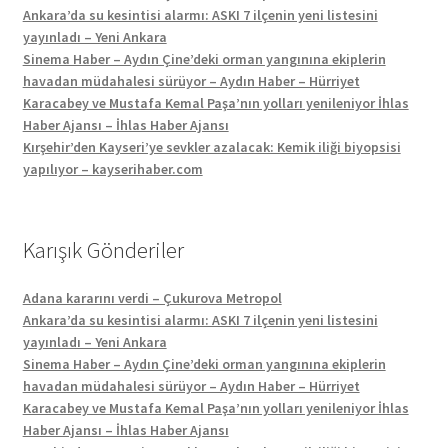
Ankara’da su kesintisi alarmı: ASKI 7 ilçenin yeni listesini
yayınladı – Yeni Ankara
Sinema Haber – Aydın Çine’deki orman yangınına ekiplerin
havadan müdahalesi sürüyor – Aydın Haber – Hürriyet
Karacabey ve Mustafa Kemal Paşa’nın yolları yenileniyor İhlas
Haber Ajansı – İhlas Haber Ajansı
Kırşehir’den Kayseri’ye sevkler azalacak: Kemik iliği biyopsisi
yapılıyor – kayserihaber.com
Karışık Gönderiler
Adana kararını verdi – Çukurova Metropol
Ankara’da su kesintisi alarmı: ASKI 7 ilçenin yeni listesini
yayınladı – Yeni Ankara
Sinema Haber – Aydın Çine’deki orman yangınına ekiplerin
havadan müdahalesi sürüyor – Aydın Haber – Hürriyet
Karacabey ve Mustafa Kemal Paşa’nın yolları yenileniyor İhlas
Haber Ajansı – İhlas Haber Ajansı