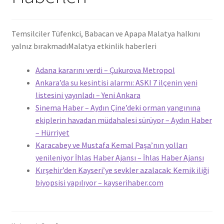
Temsilciler Tüfenkci, Babacan ve Apapa Malatya halkını
yalnız bırakmadı
Malatya etkinlik haberleri
Adana kararını verdi – Çukurova Metropol
Ankara’da su kesintisi alarmı: ASKI 7 ilçenin yeni
listesini yayınladı – Yeni Ankara
Sinema Haber – Aydın Çine’deki orman yangınına
ekiplerin havadan müdahalesi sürüyor – Aydın Haber
– Hürriyet
Karacabey ve Mustafa Kemal Paşa’nın yolları
yenileniyor İhlas Haber Ajansı – İhlas Haber Ajansı
Kırşehir’den Kayseri’ye sevkler azalacak: Kemik iliği
biyopsisi yapılıyor – kayserihaber.com