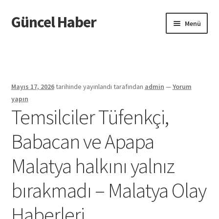
Güncel Haber
Dolaşıma
İçeriğe
Menü
geç
geç
Giriş
Mayıs 17, 2026
tarihinde yayınlandı
tarafından
admin
—
Yorum
yapın
Temsilciler Tüfenkçi,
Babacan ve Apapa
Malatya halkını yalnız
bırakmadı – Malatya Olay
Haberleri