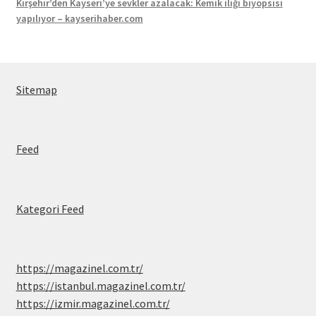
Kırşehir’den Kayseri’ye sevkler azalacak: Kemik iliği biyopsisi
yapılıyor – kayserihaber.com
Sitemap
Feed
Kategori Feed
https://magazinel.com.tr/
https://istanbul.magazinel.com.tr/
https://izmir.magazinel.com.tr/