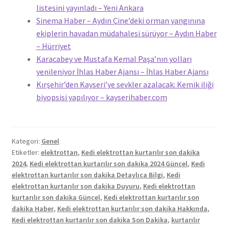
listesini yayınladı – Yeni Ankara
Sinema Haber – Aydın Çine’deki orman yangınına
ekiplerin havadan müdahalesi sürüyor – Aydın Haber
– Hürriyet
Karacabey ve Mustafa Kemal Paşa’nın yolları
yenileniyor İhlas Haber Ajansı – İhlas Haber Ajansı
Kırşehir’den Kayseri’ye sevkler azalacak: Kemik iliği
biyopsisi yapılıyor – kayserihaber.com
Kategori:
Genel
Etiketler:
elektrottan
,
Kedi elektrottan kurtarılır son dakika
2024
,
Kedi elektrottan kurtarılır son dakika 2024 Güncel
,
Kedi
elektrottan kurtarılır son dakika Detaylıca Bilgi
,
Kedi
elektrottan kurtarılır son dakika Duyuru
,
Kedi elektrottan
kurtarılır son dakika Güncel
,
Kedi elektrottan kurtarılır son
dakika Haber
,
Kedi elektrottan kurtarılır son dakika Hakkında
,
Kedi elektrottan kurtarılır son dakika Son Dakika
,
kurtarılır