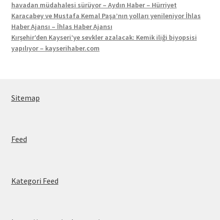
havadan müdahalesi sürüyor – Aydın Haber – Hürriyet
Karacabey ve Mustafa Kemal Paşa’nın yolları yenileniyor İhlas
Haber Ajansı – İhlas Haber Ajansı
Kırşehir’den Kayseri’ye sevkler azalacak: Kemik iliği biyopsisi
yapılıyor – kayserihaber.com
Sitemap
Feed
Kategori Feed