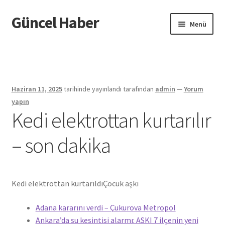
Güncel Haber
Dolaşıma
İçeriğe
Menü
geç
geç
Giriş
Haziran 11, 2025
tarihinde yayınlandı
tarafından
admin
—
Yorum
yapın
Kedi elektrottan kurtarılır
– son dakika
Kedi elektrottan kurtarıldı
Çocuk aşkı
Adana kararını verdi – Çukurova Metropol
Ankara’da su kesintisi alarmı: ASKI 7 ilçenin yeni