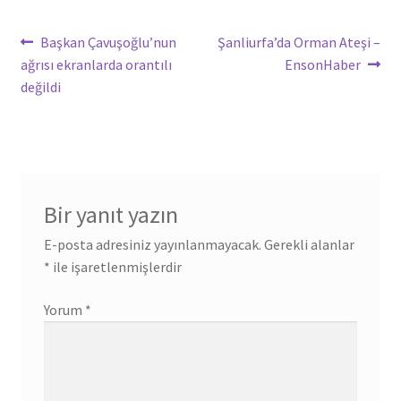
Yazı
Önceki
Sonraki
Başkan Çavuşoğlu’nun
Şanliurfa’da Orman Ateşi –
yazı:
yazı:
ağrısı ekranlarda orantılı
EnsonHaber
gezinmesi
değildi
Bir yanıt yazın
E-posta adresiniz yayınlanmayacak.
Gerekli alanlar
*
ile işaretlenmişlerdir
Yorum
*