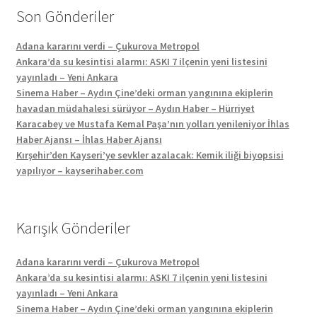
Son Gönderiler
Adana kararını verdi – Çukurova Metropol
Ankara’da su kesintisi alarmı: ASKI 7 ilçenin yeni listesini
yayınladı – Yeni Ankara
Sinema Haber – Aydın Çine’deki orman yangınına ekiplerin
havadan müdahalesi sürüyor – Aydın Haber – Hürriyet
Karacabey ve Mustafa Kemal Paşa’nın yolları yenileniyor İhlas
Haber Ajansı – İhlas Haber Ajansı
Kırşehir’den Kayseri’ye sevkler azalacak: Kemik iliği biyopsisi
yapılıyor – kayserihaber.com
Karışık Gönderiler
Adana kararını verdi – Çukurova Metropol
Ankara’da su kesintisi alarmı: ASKI 7 ilçenin yeni listesini
yayınladı – Yeni Ankara
Sinema Haber – Aydın Çine’deki orman yangınına ekiplerin